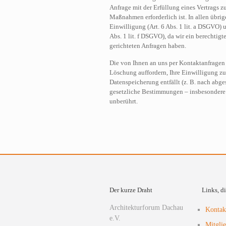
Anfrage mit der Erfüllung eines Vertrags
Maßnahmen erforderlich ist. In allen übrig
Einwilligung (Art. 6 Abs. 1 lit. a DSGVO) u
Abs. 1 lit. f DSGVO), da wir ein berechtigt
gerichteten Anfragen haben.
Die von Ihnen an uns per Kontaktanfragen 
Löschung auffordern, Ihre Einwilligung zu
Datenspeicherung entfällt (z. B. nach abg
gesetzliche Bestimmungen – insbesondere 
unberührt.
Der kurze Draht
Links, d
Architekturforum Dachau
Kontak
e.V.
Mitgli