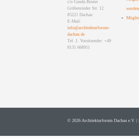
c/o Gunda Reuter
Gröbenrieder Str. 12
werden
85221 Dachau
Mitglie
E-Mail:
info@architekturforum-
dachau.de
Tel. 1. Vorsitzender: +49
8131 668911
© 2026 Architekturforum Dachau e.V. |