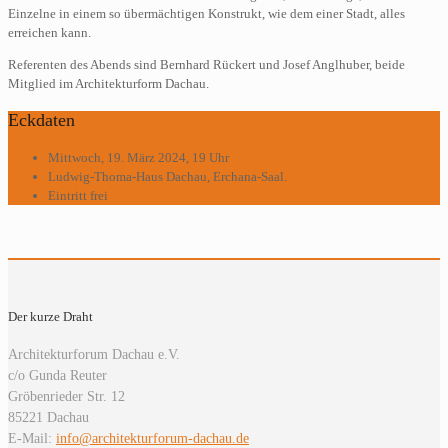
Einzelne in einem so übermächtigen Konstrukt, wie dem einer Stadt, alles
erreichen kann.
Referenten des Abends sind Bernhard Rückert und Josef Anglhuber, beide
Mitglied im Architekturform Dachau.
Eckdaten
Mittwoch, 19. März 2024, 19 Uhr
Ludwig-Thoma-Haus Dachau, Erchana-Saal.
Eintritt frei
Der kurze Draht
Architekturforum Dachau e.V.
c/o Gunda Reuter
Gröbenrieder Str. 12
85221 Dachau
E-Mail:
info@architekturforum-dachau.de