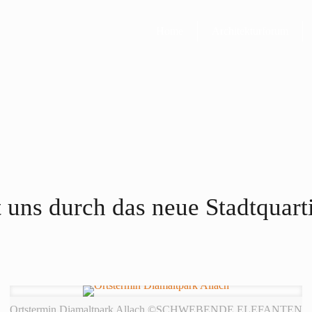
Home
Architekturforum
 uns durch das neue Stadtquart
Ortstermin Diamaltpark Allach ©SCHWEBENDE ELEFANTEN