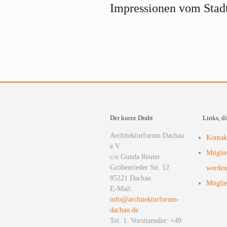
Impressionen vom Stad
Der kurze Draht
Links, d
Architekturforum Dachau
Kontak
e.V.
Mitgli
c/o Gunda Reuter
Gröbenrieder Str. 12
werden
85221 Dachau
Mitglie
E-Mail:
info@architekturforum-
dachau.de
Tel. 1. Vorsitzender: +49