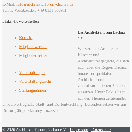
E-Mail:
info@architekturforum-dachau.de
Tel. 1. Vorsitzender: +49 8131 668911
Links, die weiterhelfen
Das Architekturforum Dachau
Kontakt
e.V.
Mitglied werden
Wir vereinen Architekten,
Künstler und
Mitgliedertreffen
Architekturengagierte, die sich
auch über die Region Dachau
Veranstaltungen
hinaus für qualitätvolle
Architektur und
Veranstaltungsarchiv
zukunftsorientierten Städtebau
Stellungnahmen
einsetzen. Unser Fokus liegt
auf den Themen zeitgemäße,
umweltverträgliche Stadt- und Dorfentwicklung. Besonders setzen wir uns
für sorgfältige Planungsprozesse ein.
© 2026 Architekturforum Dachau e.V. |
Impressum
|
Datenschutz