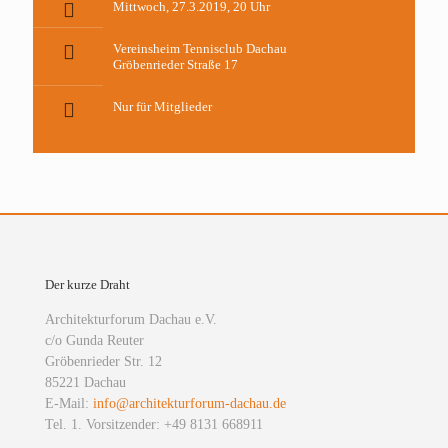
Mittwoch, 27.3.2019, 20 Uhr
Vereinsheim Tennisclub Dachau
Gröbenrieder Straße 17
Nur für Mitglieder
Der kurze Draht
Architekturforum Dachau e.V.
c/o Gunda Reuter
Gröbenrieder Str. 12
85221 Dachau
E-Mail:
info@architekturforum-dachau.de
Tel. 1. Vorsitzender: +49 8131 668911