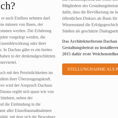
ich?
Mitgliedern des Gestaltungsbeirat
dafür, dass die Bevölkerung sie
n er auch Einfluss nehmen darf.
öffentlichen Diskurs als Basis für
ms müssen von Ihnen, der
Wissensstand die Erfolgsgeschicht
enommen werden. Die Erfahrung
Städten als geschätzte Dialogpartn
jekte vorgelegt werden, die
Das Architekturforum Dachau p
 Ensemblewirkung oder ihrer
Gestaltungsbeirat zu installier
n. In Dachau gäbe es ein breites
2015 dafür erste Weichenstel
rhaben in der denkmalgeschützten
erviertel.
STELLUNGNAHME ALS 
auch mit den Persönlichkeiten im
llem ihrer Überzeugungskraft.
dern wird der Anspruch Dachaus
 Daraus ergibt sich quasi wie von
chitekten, neben der
und die Einbindung in die
mme aller Einzelbaumaßnahmen
alität, mit dem sich die Bewohner