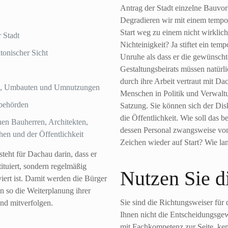
Antrag der Stadt einzelne Bauvo
Degradieren wir mit einem tempor
Start weg zu einem nicht wirkli
 Stadt
Nichteinigkeit? Ja stiftet ein tem
tonischer Sicht
Unruhe als dass er die gewünscht
Gestaltungsbeirats müssen natürl
durch ihre Arbeit vertraut mit D
eu-, Umbauten und Umnutzungen
Menschen in Politik und Verwaltun
ubehörden
Satzung. Sie können sich der Dis
die Öffentlichkeit. Wie soll das 
en Bauherren, Architekten,
dessen Personal zwangsweise von 
en und der Öffentlichkeit
Zeichen wieder auf Start? Wie la
teht für Dachau darin, dass er
tituiert, sondern regelmäßig
Nutzen Sie d
iert ist. Damit werden die Bürger
 so die Weiterplanung ihrer
Sie sind die Richtungsweiser für
und mitverfolgen.
Ihnen nicht die Entscheidungsgewa
mit Fachkompetenz zur Seite, ken