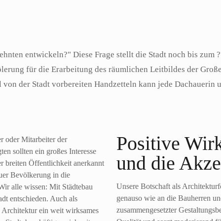
Kath, Vorsitzender [Stand 21.6.2015]
hnten entwickeln?" Diese Frage stellt die Stadt noch bis zum 
lerung für die Erarbeitung des räumlichen Leitbildes der Groß
ell von der Stadt vorbereiten Handzetteln kann jede Dachauerin
Positive Wir
er oder Mitarbeiter der
ten sollten ein großes Interesse
und die Akze
r breiten Öffentlichkeit anerkannt
uer Bevölkerung in die
Unsere Botschaft als Architekturf
ir alle wissen: Mit Städtebau
genauso wie an die Bauherren und
tadt entschieden. Auch als
zusammengesetzter Gestaltungsbei
s Architektur ein weit wirksames