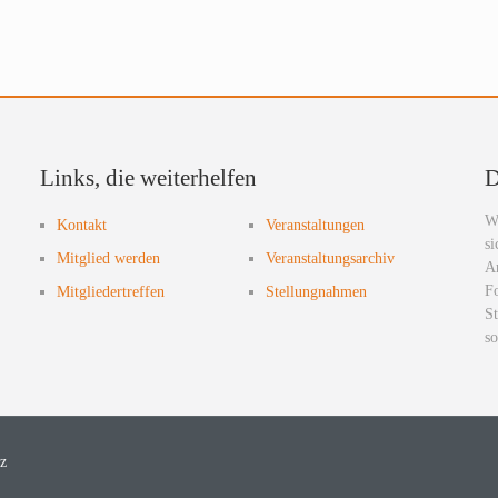
Links, die weiterhelfen
D
Wi
Kontakt
Veranstaltungen
si
Mitglied werden
Veranstaltungsarchiv
Ar
F
Mitgliedertreffen
Stellungnahmen
St
so
z