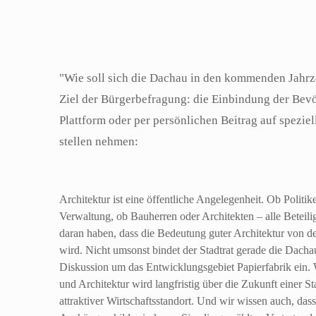
Stellungnahme des Architekturforums Dachau e.V., Emil 
"Wie soll sich die Dachau in den kommenden Jahrze
Ziel der Bürgerbefragung: die Einbindung der Bevö
Plattform oder per persönlichen Beitrag auf spezi
stellen nehmen:
Architektur ist eine öffentliche Angelegenheit. Ob Politik
Verwaltung, ob Bauherren oder Architekten – alle Beteilig
daran haben, dass die Bedeutung guter Architektur von de
wird. Nicht umsonst bindet der Stadtrat gerade die Dacha
Diskussion um das Entwicklungsgebiet Papierfabrik ein. W
und Architektur wird langfristig über die Zukunft einer S
attraktiver Wirtschaftsstandort. Und wir wissen auch, das