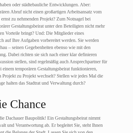
rhaben oder städtebauliche Entwicklungen. Aber:
ären Abruf nicht einen großartigen Arbeitsansatz vom
ch ernst zu nehmenden Projekt? Zum Notnagel bei
porärer Gestaltungsbeirat unter den Beteiligten nicht mehr
en Vorteile bringt? Und: Die Mitglieder eines
ich auf Ihre Aufgaben vorbereitet werden. Sie werden
achau – seinen Gegebenheiten ebenso wie mit den
g. Dabei richten sie sich nach einer klar definieren
kussion stellen, sind regelmäßig auch Ansprechpartner für
bei einem temporären Gestaltungsbeirat funktionieren,
Projekt zu Projekt wechselt? Stellen wir jedes Mal die
nge halten das Stadtrat und Verwaltung durch?
ie Chance
 die Dachauer Baupolitik! Ein Gestaltungsbeirat nimmt
lt und Verantwortung ab. Er begleitet Sie, steht Ihnen
nt die Belange der Stadt. Lassen Sie sich von den