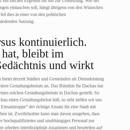
r ein rasches Ergebnis bis hin zur Umsetzung. Wie tief
ungen eintauchen soll, hängt übrigens von den Wünschen
wird dies in einer von den politischen
hiedenden Satzung.
sus kontinuierlich.
hat, bleibt im
Gedächtnis und wirkt
ietet derzeit Städten und Gemeinden als Dienstleistung
ären Gestaltungsbeirats an. Das Bündnis für Dachau hat
ines solchen Gestaltungsbeirats in Dachau gestellt. So
au einen Gestaltungsbeirat hält, so sehr stellen wir uns
Einsatztruppe“ der richtige Ansatz für eine Stadt mit
aben ist. Zweifelsohne kann man davon ausgehen, dass
r hochqualifiziertes und unabhängiges Personal zur
te arbeiten interdisziplinär zusammen und beurteilen auf