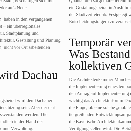
Qualität und sorgt moderierend fü
r Stadt, beschäftigen sich mit
ein Gestaltungsbeirat in Ausführ
eder aufs Neue.
der Stadtvertreter ab. Festgelegt 
n, haben in den vergangenen
Entscheidungsträgern zu verabsc
t – ein überregionales
ur, Stadtplanung und
Temporär ver
hitektur, Gestaltung und Planung
, nicht vor Ort arbeitenden
Was Bestand 
kollektiven 
 wird Dachau
Die Architektenkammer München b
die Implementierung eines tempor
den Antrag auf Implementierung e
ungsbeirat wird den Dachauer
wichtig das Architekturforum Dach
terstützung sein. Aber der darf
die Frage, ob eine solche „mobile 
missverstanden werden. Die
tiefgreifenden Entwicklungsaufg
tändlich in der Hand der
die Bayerische Architektenkamme
ik und Verwaltung.
Verfügung stellen wird: Die Beirä