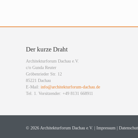
Der kurze Draht
Architekturforum Dachau e.V.
c/o Gunda Reuter
Gröbenrieder Str. 12
85221 Dachau
E-Mail:
info@architekturforum-dachau.de
Tel. 1. Vorsitzender: +49 8131 668911
© 2026 Architekturforum Dachau e.V. |
Impressum
|
Datenschut