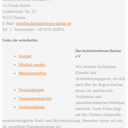
c/o Gunda Reuter
Gröbenrieder Str. 12
85221 Dachau
E-Mail:
info@architekturforum-dachau.de
Tel. 1. Vorsitzender: +49 8131 668911
Links, die weiterhelfen
Das Architekturforum Dachau
Kontakt
e.V.
Mitglied werden
Wir vereinen Architekten,
Künstler und
Mitgliedertreffen
Architekturengagierte, die sich
auch über die Region Dachau
Veranstaltungen
hinaus für qualitätvolle
Architektur und
Veranstaltungsarchiv
zukunftsorientierten Städtebau
Stellungnahmen
einsetzen. Unser Fokus liegt
auf den Themen zeitgemäße,
umweltverträgliche Stadt- und Dorfentwicklung. Besonders setzen wir uns
für sorgfältige Planungsprozesse ein.