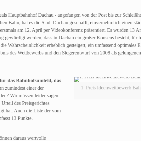
eals Hauptbahnhof Dachau - angefangen von der Post bis zur Schleißh
hen Bahn, hat es die Stadt Dachau geschafft, einvernehmlich einen st
rstmals am 12. April per Videokonferenz präsentiert. Es wurden 13 Arb
ug gewürdigt werden, dass in Dachau ein großer Konsens besteht, für b
 Wahrscheinlichkeit erheblich gesteigert, ein umfassend optimales Erg
is des Wettbewerbs und den Siegerentwurf von 2008 als gelungenen Vo
 für das Bahnhofsumfeld, das
1. Preis Ideenwettbewerb Bah
n zumindest einer der
en? Wir müssen leider sagen:
rteil des Preisgerichtes
igt hat. Auch die Liste der vom
fasst 13 Punkte.
önnen daraus wertvolle