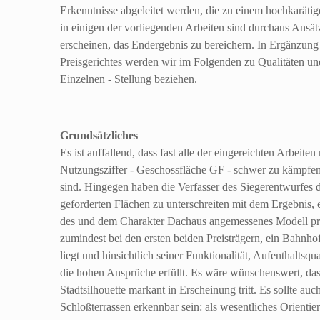
Erkenntnisse abgeleitet werden, die zu einem hochkarätig
in einigen der vorliegenden Arbeiten sind durchaus Ansätz
erscheinen, das Endergebnis zu bereichern. In Ergänzun
Preisgerichtes werden wir im Folgenden zu Qualitäten un
Einzelnen - Stellung beziehen.
Grundsätzliches
Es ist auffallend, dass fast alle der eingereichten Arbeite
Nutzungsziffer - Geschossfläche GF - schwer zu kämpfen h
sind. Hingegen haben die Verfasser des Siegerentwurfes 
geforderten Flächen zu unterschreiten mit dem Ergebnis, e
des und dem Charakter Dachaus angemessenes Modell präs
zumindest bei den ersten beiden Preisträgern, ein Bahnhofs
liegt und hinsichtlich seiner Funktionalität, Aufenthaltsqu
die hohen Ansprüche erfüllt. Es wäre wünschenswert, das
Stadtsilhouette markant in Erscheinung tritt. Es sollte au
Schloßterrassen erkennbar sein: als wesentliches Orienti