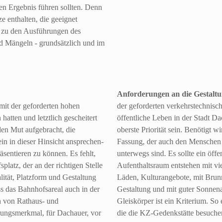
en Ergebnis führen sollten. Denn
e enthalten, die geeignet
g zu den Ausführungen des
d Mängeln - grundsätzlich und im
Anforderungen an die Gestaltu
n mit der geforderten hohen
der geforderten verkehrstechnisc
atten und letztlich gescheitert
öffentliche Leben in der Stadt D
den Mut aufgebracht, die
oberste Priorität sein. Benötigt wi
in in dieser Hinsicht ansprechen-
Fassung, der auch den Menschen d
entieren zu können. Es fehlt,
unterwegs sind. Es sollte ein öffe
platz, der an der richtigen Stelle
Aufenthaltsraum entstehen mit vi
alität, Platzform und Gestaltung
Läden, Kulturangebote, mit Brunn
s das Bahnhofsareal auch in der
Gestaltung und mit guter Sonnen
ch von Rathaus- und
Gleiskörper ist ein Kriterium. So 
erungsmerkmal, für Dachauer, vor
die die KZ-Gedenkstätte besuch