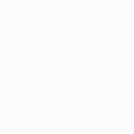
Home
Architekturforum
hau
ebnis des Ideenwettbewerbs [ Stand: Juni 2021 ]