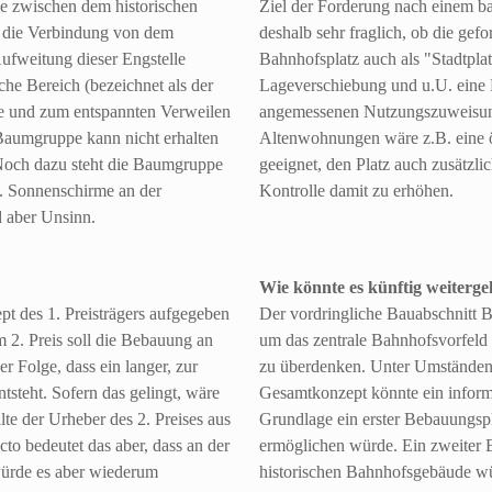
lle zwischen dem historischen
Ziel der Forderung nach einem ba
ch die Verbindung von dem
deshalb sehr fraglich, ob die gef
ufweitung dieser Engstelle
Bahnhofsplatz auch als "Stadtpla
che Bereich (bezeichnet als der
Lageverschiebung und u.U. eine 
he und zum entspannten Verweilen
angemessenen Nutzungszuweisung
 Baumgruppe kann nicht erhalten
Altenwohnungen wäre z.B. eine öf
 Noch dazu steht die Baumgruppe
geeignet, den Platz auch zusätzli
g. Sonnenschirme an der
Kontrolle damit zu erhöhen.
d aber Unsinn.
Wie könnte es künftig weiterg
t des 1. Preisträgers aufgegeben
Der vordringliche Bauabschnitt 
 2. Preis soll die Bebauung an
um das zentrale Bahnhofsvorfeld 
r Folge, dass ein langer, zur
zu überdenken. Unter Umständen 
tsteht. Sofern das gelingt, wäre
Gesamtkonzept könnte ein informe
te der Urheber des 2. Preises aus
Grundlage ein erster Bebauungsp
to bedeutet das aber, dass an der
ermöglichen würde. Ein zweiter 
 würde es aber wiederum
historischen Bahnhofsgebäude wü