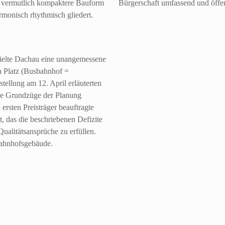
 - vermutlich kompaktere Bauform
Bürgerschaft umfassend und öffent
rmonisch rhythmisch gliedert.
hielte Dachau eine unangemessene
n Platz (Busbahnhof =
stellung am 12. April erläuterten
ie Grundzüge der Planung
 ersten Preisträger beauftragte
, das die beschriebenen Defizite
Qualitätsansprüche zu erfüllen.
Bahnhofsgebäude.