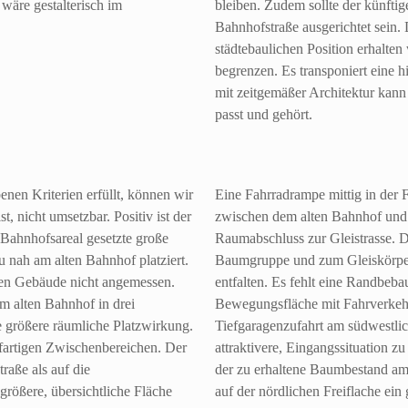
wäre gestalterisch im
bleiben. Zudem sollte der künftig
Bahnhofstraße ausgerichtet sein. 
städtebaulichen Position erhalte
begrenzen. Es transponiert eine 
mit zeitgemäßer Architektur kan
passt und gehört.
enen Kriterien erfüllt, können wir
Eine Fahrradrampe mittig in der 
st, nicht umsetzbar. Positiv ist der
zwischen dem alten Bahnhof und 
 Bahnhofsareal gesetzte große
Raumabschluss zur Gleistrasse. Di
u nah am alten Bahnhof platziert.
Baumgruppe und zum Gleiskörper o
chen Gebäude nicht angemessen.
entfalten. Es fehlt eine Randbeba
em alten Bahnhof in drei
Bewegungsfläche mit Fahrverkehr 
de größere räumliche Platzwirkung.
Tiefgaragenzufahrt am südwestlic
hofartigen Zwischenbereichen. Der
attraktivere, Eingangssituation z
aße als auf die
der zu erhaltene Baumbestand a
 größere, übersichtliche Fläche
auf der nördlichen Freiflache ein