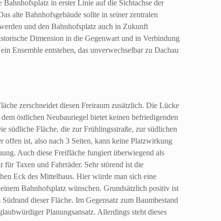
e Bahnhofsplatz in erster Linie auf die Sichtachse der
Das alte Bahnhofsgebäude sollte in seiner zentralen
n werden und den Bahnhofsplatz auch in Zukunft
historische Dimension in die Gegenwart und in Verbindung
n ein Ensemble entstehen, das unverwechselbar zu Dachau
Fläche zerschneidet diesen Freiraum zusätzlich. Die Lücke
dem östlichen Neubauriegel bietet keinen befriedigenden
e südliche Fläche, die zur Frühlingsstraße, zur südlichen
ffen ist, also nach 3 Seiten, kann keine Platzwirkung
uung. Auch diese Freifläche fungiert überwiegend als
für Taxen und Fahrräder. Sehr störend ist die
hen Eck des Mittelbaus. Hier würde man sich eine
u einem Bahnhofsplatz wünschen. Grundsätzlich positiv ist
m Südrand dieser Fläche. Im Gegensatz zum Baumbestand
 glaubwürdiger Planungsansatz. Allerdings steht dieses