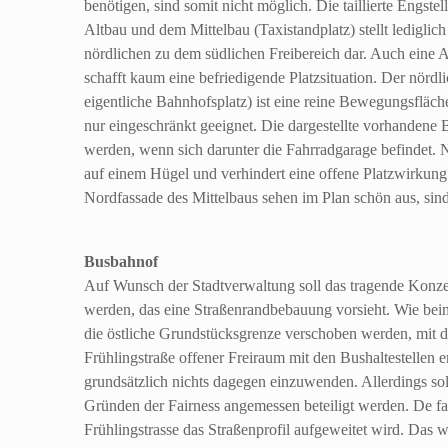
benötigen, sind somit nicht möglich. Die taillierte Engste
Altbau und dem Mittelbau (Taxistandplatz) stellt ledigli
nördlichen zu dem südlichen Freibereich dar. Auch eine A
schafft kaum eine befriedigende Platzsituation. Der nördli
eigentliche Bahnhofsplatz) ist eine reine Bewegungsfläc
nur eingeschränkt geeignet. Die dargestellte vorhandene
werden, wenn sich darunter die Fahrradgarage befindet.
auf einem Hügel und verhindert eine offene Platzwirkun
Nordfassade des Mittelbaus sehen im Plan schön aus, sin
Busbahnof
Auf Wunsch der Stadtverwaltung soll das tragende Konzep
werden, das eine Straßenrandbebauung vorsieht. Wie beim
die östliche Grundstücksgrenze verschoben werden, mit de
Frühlingstraße offener Freiraum mit den Bushaltestellen en
grundsätzlich nichts dagegen einzuwenden. Allerdings soll
Gründen der Fairness angemessen beteiligt werden. De fac
Frühlingstrasse das Straßenprofil aufgeweitet wird. Das